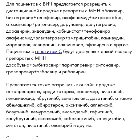
Для пациентов с ВИЧ предлагается разрешить к
дистанционной продаже препараты с МНН абакавир,
биктегравир+тенофовир, алафенамид+эмтрицитабин,
атазанавир+ритонавир, дарунавир, долутегравир,
доравирин, зидовудин, кобицистат+тенофовира
алафенамид+элвитегравир+эмтрицитабин, ламивудин,
маравирок, невирапин, саквинавир, эфавиренз и другие.
Пациентам с
гепатитом C
будут доступны к онлайн-заказу
препараты с МНН
дасабувир+омбитасвир+паритапревир+ритонавир,
гразопревир+элбасвир и рибавирин.
Предлагается также разрешить к онлайн-продаже
онкопрепараты, среди которых, например, нилотиниб,
леналидомид, ибрутиниб, венетоклакс, дазатиниб, а также
абемациклиб, абиратерон, акситиниб, алпелисиб,
бозутиниб, вемурафениб, висмодегиб, гефитиниб,
занубрутиниб, иксазомиб, кабозантиниб, капецитабин,
митотан, нилотиниб, олапариб и другие.