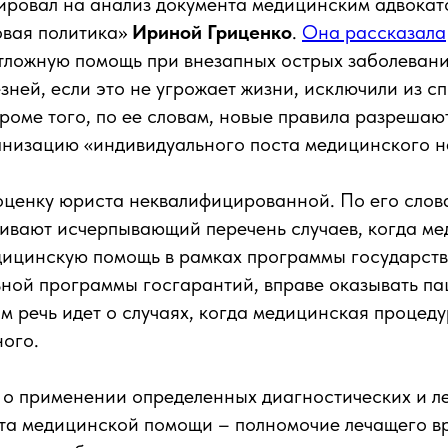
ировал на анализ документа медицинским адвокат
овая политика»
Ириной Гриценко
.
Она рассказала
тложную помощь при внезапных острых заболевани
зней, если это не угрожает жизни, исключили из с
Кроме того, по ее словам, новые правила разрешаю
ганизацию «индивидуального поста медицинского 
оценку юриста неквалифицированной. По его слов
ивают исчерпывающий перечень случаев, когда ме
ицинскую помощь в рамках программы государст
ной программы госгарантий, вправе оказывать па
ом речь идет о случаях, когда медицинская процед
ого.
 о применении определенных диагностических и л
рта медицинской помощи – полномочие лечащего в