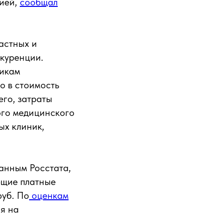
цией,
сообщал
астных и
нкуренции.
икам
о в стоимость
его, затраты
ого медицинского
ых клиник,
данным Росстата,
ющие платные
руб. По
оценкам
я на