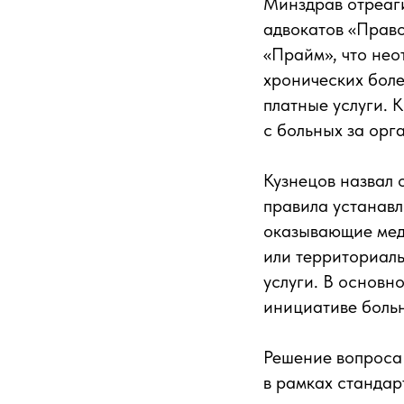
Минздрав отреаг
адвокатов «Прав
«Прайм», что нео
хронических боле
платные услуги. 
с больных за ор
Кузнецов назвал 
правила устанавл
оказывающие мед
или территориаль
услуги. В основн
инициативе больн
Решение вопроса
в рамках станда