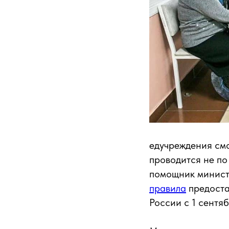
едучреждения смо
проводится не по
помощник минис
правила
предоста
России с 1 сентя