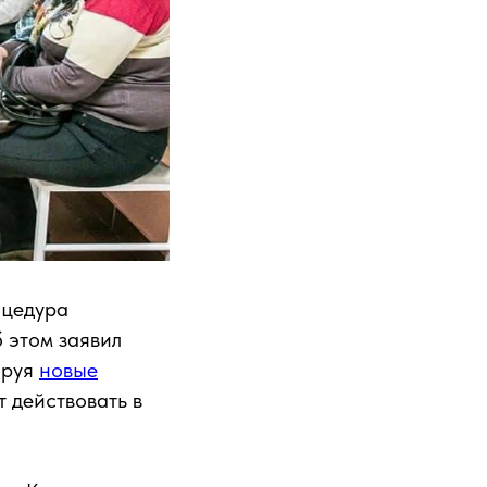
оцедура
 этом заявил
ируя
новые
 действовать в