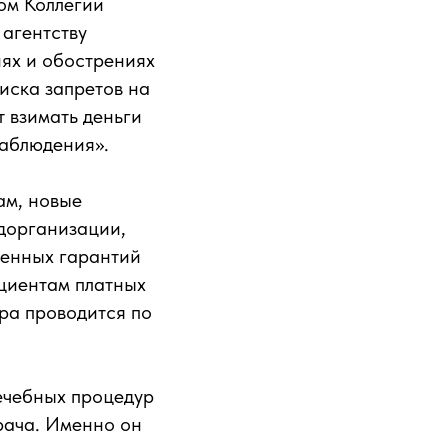
ом Коллегии
агентству
ях и обострениях
писка запретов на
т взимать деньги
наблюдения».
ам, новые
дорганизации,
венных гарантий
циентам платных
ура проводится по
ечебных процедур
рача. Именно он