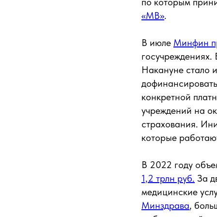
по которым прин
«МВ»
.
В июле
Минфин п
госучреждениях. 
Накануне стало и
дофинансировать 
конкретной платн
учреждений на ок
страхования. Ини
которые работаю
В 2022 году объе
1,2 трлн руб.
За д
медицинские услу
Минздрава
, бол