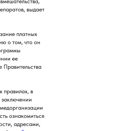
вмешательства,
епаратов, выдает
азание платных
ю о том, что он
рограммы
ении ее
е Правительства
 правилах, в
и заключении
 медорганизации
сть ознакомиться
ости, адресами,