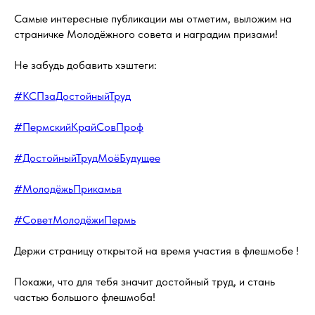
Самые интересные публикации мы отметим, выложим на
страничке Молодёжного совета и наградим призами!
Не забудь добавить хэштеги:
#КСПзаДостойныйТруд
#ПермскийКрайСовПроф
#ДостойныйТрудМоёБудущее
#МолодёжьПрикамья
#СоветМолодёжиПермь
Держи страницу открытой на время участия в флешмобе !
Покажи, что для тебя значит достойный труд, и стань
частью большого флешмоба!